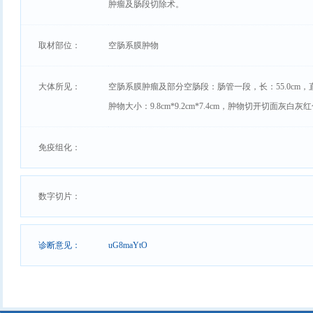
肿瘤及肠段切除术。
取材部位：
空肠系膜肿物
大体所见：
空肠系膜肿瘤及部分空肠段：肠管一段，长：55.0cm，直
肿物大小：9.8cm*9.2cm*7.4cm，肿物切开
免疫组化：
数字切片：
诊断意见：
uG8maYtO